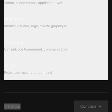
Vitrine, e-commerce, application web
Branding
Identité visuelle, logo, charte graphique
Stratégie
Conseil, positionnement, communication
Autre
Projet sur-mesure ou combiné
Retour
Continuer