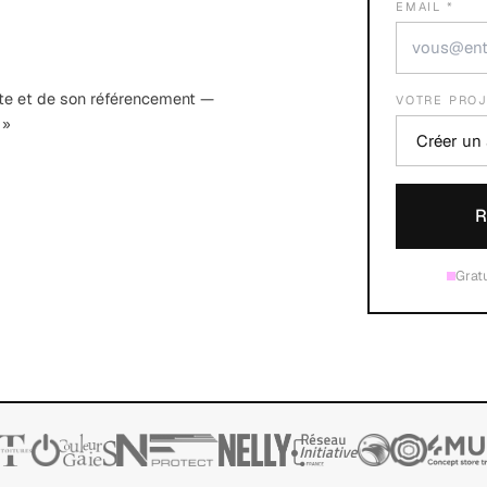
EMAIL *
te et de son référencement —
VOTRE PRO
 »
R
Grat