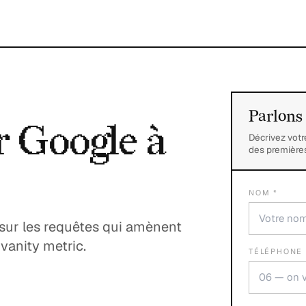
Parlons 
r Google à
Décrivez vot
des premières
NOM *
, sur les requêtes qui amènent
 vanity metric.
TÉLÉPHONE 