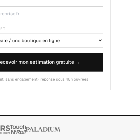
JET
ecevoir mon estimation gratuite →
uit, sans engagement · réponse sous 48h ouvrées