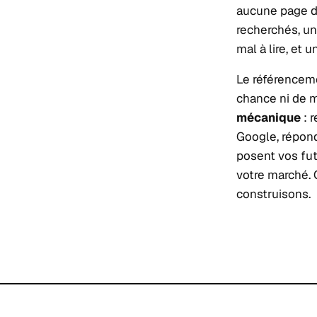
aucune page d
recherchés, un
mal à lire, et
Le référenceme
chance ni de m
mécanique
: 
Google, répon
posent vos futu
votre marché.
construisons.