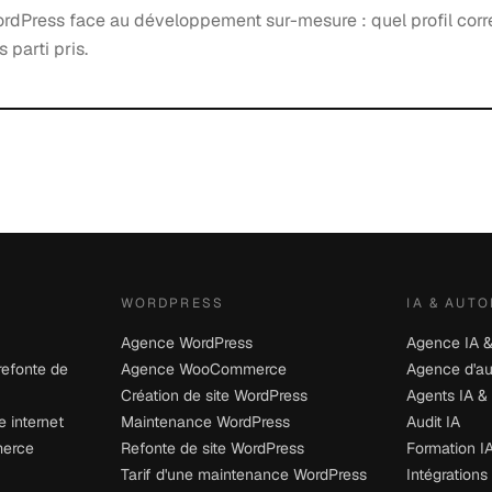
WordPress face au développement sur-mesure : quel profil cor
 parti pris.
WORDPRESS
IA & AUT
Agence WordPress
Agence IA &
refonte de
Agence WooCommerce
Agence d'au
Création de site WordPress
Agents IA &
e internet
Maintenance WordPress
Audit IA
merce
Refonte de site WordPress
Formation IA
Tarif d'une maintenance WordPress
Intégrations