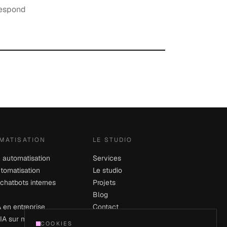
respond
OMATISATION
LE STUDIO
 automatisation
Services
tomatisation
Le studio
 chatbots internes
Projets
Blog
 en entreprise
Contact
 IA sur mesure
Mentions légales
COOKIES