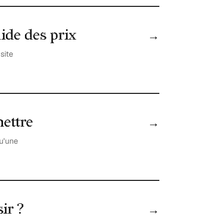
ide des prix
→
site
mettre
→
qu'une
ir ?
→