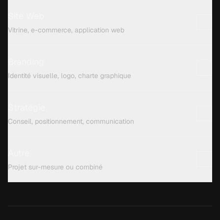
Site Web
Vitrine, e-commerce, application web
Branding
Identité visuelle, logo, charte graphique
Stratégie
Conseil, positionnement, communication
Autre
Projet sur-mesure ou combiné