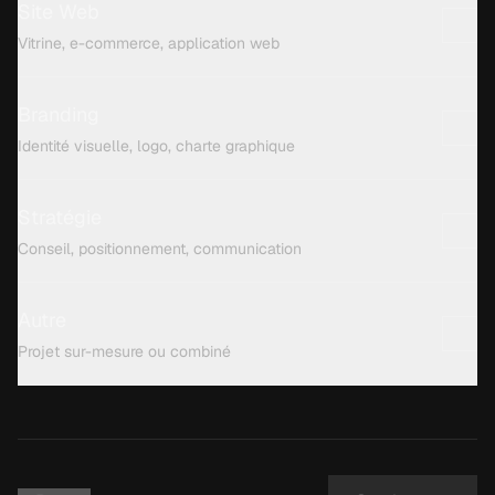
Que doit contenir un cahier des charges
+
de refonte ?
Combien de temps faut-il pour le rédiger
+
?
Parlons de ce qui compte