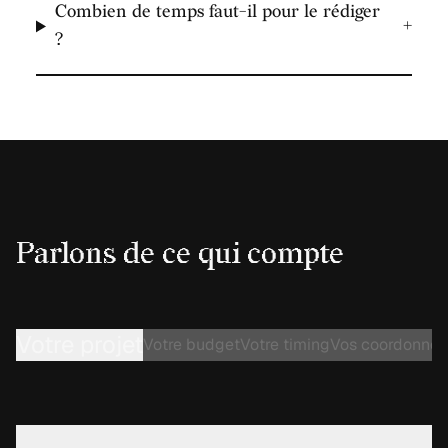
Prix d'une refonte de site internet — Budgets,
→
fourchettes et ce qui les fait varier
Questions fréquentes
Le cahier des charges est-il vraiment
+
indispensable ?
Dois-je le rédiger seul avant de contacter
+
une agence ?