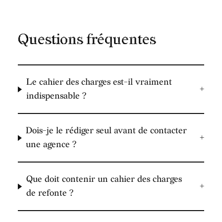
INDUSTRIE
→
Touch N'Roll
Pour aller plus loin
Refonte de site internet — Transformez un site
→
qui dort en machine à clients
Refonte SEO — Refaire son site sans perdre son
→
référencement