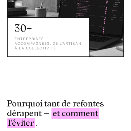
30+
ENTREPRISES
ACCOMPAGNÉES, DE L'ARTISAN
À LA COLLECTIVITÉ
Pourquoi tant de refontes
dérapent —
et comment
l'éviter
.