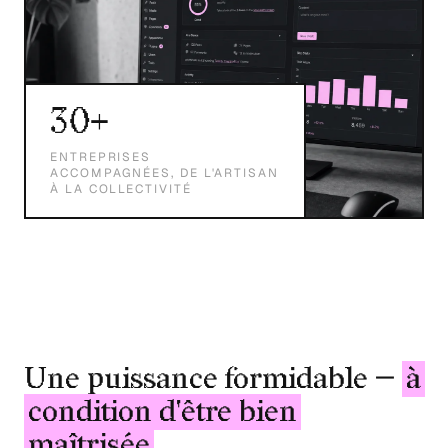
30+
ENTREPRISES
ACCOMPAGNÉES, DE L'ARTISAN
À LA COLLECTIVITÉ
Une puissance formidable —
à
condition d'être bien
maîtrisée
.