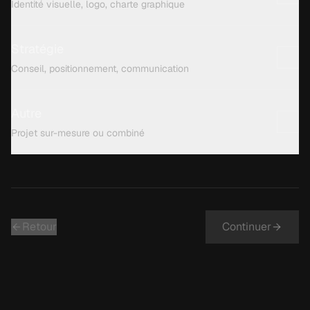
Identité visuelle, logo, charte graphique
Stratégie
Conseil, positionnement, communication
Autre
Projet sur-mesure ou combiné
Retour
Continuer