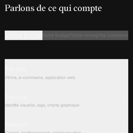
Parlons de ce qui compte
Votre projet
Votre budget
Votre timing
Vos coordonnée
Site Web
Vitrine, e-commerce, application web
Branding
Identité visuelle, logo, charte graphique
Stratégie
Conseil, positionnement, communication