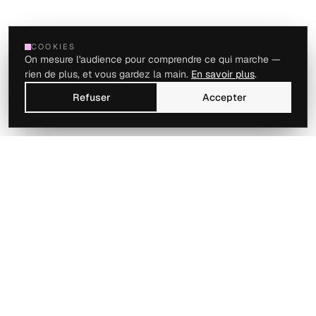
COOKIES
Direction artistique & personal branding
On mesure l'audience pour comprendre ce qui marche —
rien de plus, et vous gardez la main.
En savoir plus
.
Nelly Lopes
Refuser
Accepter
Comment construire l'image
de marque de quelqu'un
d'autre sans jamais imposer la
sienne ?